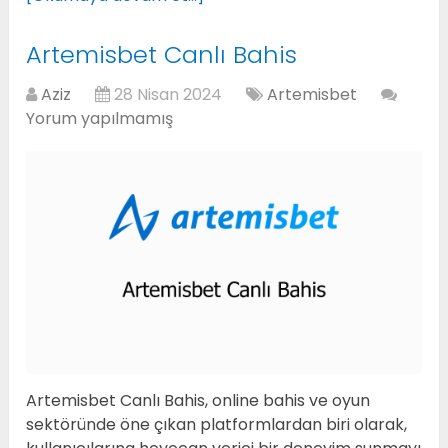
Artemisbet Canlı Bahis
Aziz
28 Nisan 2024
Artemisbet
Yorum yapılmamış
Artemisbet Canlı Bahis, online bahis ve oyun
sektöründe öne çıkan platformlardan biri olarak,