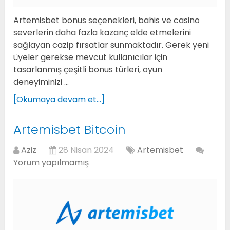
Artemisbet bonus seçenekleri, bahis ve casino
severlerin daha fazla kazanç elde etmelerini
sağlayan cazip fırsatlar sunmaktadır. Gerek yeni
üyeler gerekse mevcut kullanıcılar için
tasarlanmış çeşitli bonus türleri, oyun
deneyiminizi …
[Okumaya devam et...]
Artemisbet Bitcoin
Aziz
28 Nisan 2024
Artemisbet
Yorum yapılmamış