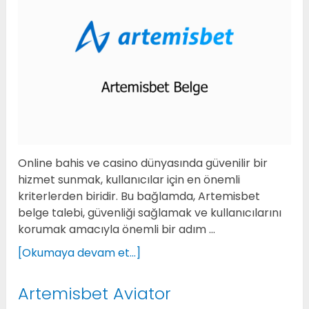
Online bahis ve casino dünyasında güvenilir bir
hizmet sunmak, kullanıcılar için en önemli
kriterlerden biridir. Bu bağlamda, Artemisbet
belge talebi, güvenliği sağlamak ve kullanıcılarını
korumak amacıyla önemli bir adım …
[Okumaya devam et...]
Artemisbet Aviator