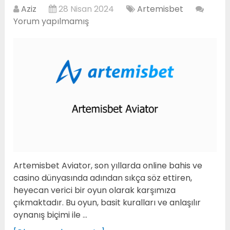
Aziz
28 Nisan 2024
Artemisbet
Yorum yapılmamış
Artemisbet Aviator, son yıllarda online bahis ve
casino dünyasında adından sıkça söz ettiren,
heyecan verici bir oyun olarak karşımıza
çıkmaktadır. Bu oyun, basit kuralları ve anlaşılır
oynanış biçimi ile …