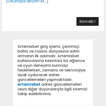
[Okumaya devam et...]
Sonraki
Artemisbet giriş işlemi, çevrimiçi
bahis ve casino dünyasına adım
atmanın ilk adımıdır. Artemisbet
kullanıcılarına kesintisiz bir eğlence
ve oyun deneyimi sunmayı
hedeflerken, zamana ve teknolojiye
ayak uydurarak adres
güncellemeleri yapmaktadır.
Artemisbet
adres güncellemeleri
veya diğer duyurularıyla ilgili sitemizi
takip edebilirsiniz.