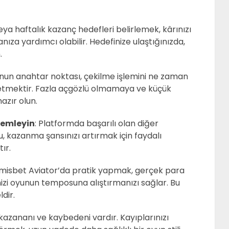
eya haftalık kazanç hedefleri belirlemek, kârınızı
nıza yardımcı olabilir. Hedefinize ulaştığınızda,
.
nun anahtar noktası, çekilme işlemini ne zaman
 etmektir. Fazla açgözlü olmamaya ve küçük
azır olun.
lemleyin
: Platformda başarılı olan diğer
Bu, kazanma şansınızı artırmak için faydalı
ır.
emisbet Aviator’da pratik yapmak, gerçek para
i oyunun temposuna alıştırmanızı sağlar. Bu
dir.
kazananı ve kaybedeni vardır. Kayıplarınızı