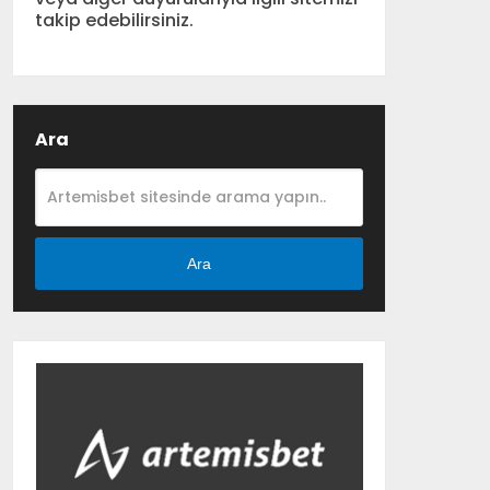
takip edebilirsiniz.
Ara
Ara