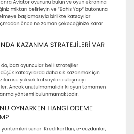
 sonra Aviator oyununu bulun ve oyun ekranına
ğiniz miktarı belirleyin ve “Bahis Yap” butonuna
elmeye başlamasıyla birlikte katsayılar
 kaçmadan önce ne zaman çekeceğinize karar
NDA KAZANMA STRATEJILERI VAR
da, bazı oyuncular belli stratejiler
ar düşük katsayılarda daha sık kazanmak için
ıları ise yüksek katsayılara ulaşmayı
irler. Ancak unutulmamalıdır ki oyun tamamen
kazanma yöntemi bulunmamaktadır.
YUNU OYNARKEN HANGI ÖDEME
IM?
yöntemleri sunar. Kredi kartları, e-cüzdanlar,