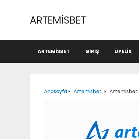
ARTEMISBET
ARTEMISBET
GIRIŞ
ÜYELIK
Anasayfa
Artemisbet
Artemisbet 