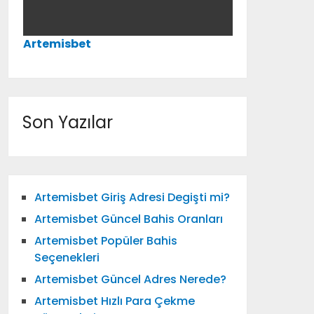
Artemisbet
Son Yazılar
Artemisbet Giriş Adresi Degişti mi?
Artemisbet Güncel Bahis Oranları
Artemisbet Popüler Bahis
Seçenekleri
Artemisbet Güncel Adres Nerede?
Artemisbet Hızlı Para Çekme