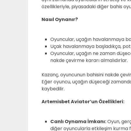
özellikleriyle, piyasadaki diğer bahis o
Nasıl Oynanır?
Oyuncular, uçağın havalanmaya baş
Uçak havalanmaya başladıkça, potan
Oyuncular, uçağın ne zaman düşeceğ
nakde çevirme kararı almalıdırlar.
Kazanç, oyuncunun bahisini nakde çevir
Eğer oyuncu, uçağın düşeceği zamanda
kaybedilir.
Artemisbet Aviator’un Özellikleri:
Canlı Oynama İmkanı:
Oyun, gerç
diğer oyuncularla etkileşim kurma fı