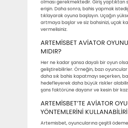
olması gerekmektedir. Giriş yaptıktan
erişin. Daha sonra, bahis yapmak istedi
tıklayarak oyuna başlayın. Uçağın yüks
artmaya başlar ve siz bahsinizi, uçak
vermelisiniz.
ARTEMISBET AVIATOR OYUNU
MIDIR?
Her ne kadar şansa dayalı bir oyun olsa 
geliştirebilirler. Örneğin, bazı oyuncul
daha sık bahis kapatmayı seçerken, baz
hedefleyerek daha büyük riskler alabil
şans faktörüne dayanır ve kesin bir 
ARTEMISBET’TE AVIATOR O
YÖNTEMLERINI KULLANABILIR
Artemisbet, oyuncularına çeşitli ödeme 