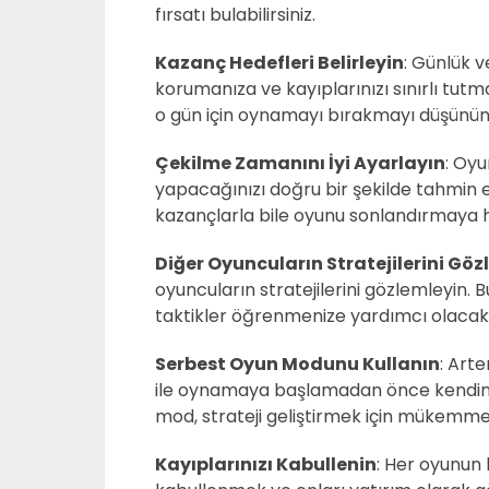
fırsatı bulabilirsiniz.
Kazanç Hedefleri Belirleyin
: Günlük v
korumanıza ve kayıplarınızı sınırlı tutma
o gün için oynamayı bırakmayı düşünün
Çekilme Zamanını İyi Ayarlayın
: Oyu
yapacağınızı doğru bir şekilde tahmin
kazançlarla bile oyunu sonlandırmaya h
Diğer Oyuncuların Stratejilerini Göz
oyuncuların stratejilerini gözlemleyin. 
taktikler öğrenmenize yardımcı olacakt
Serbest Oyun Modunu Kullanın
: Art
ile oynamaya başlamadan önce kendiniz
mod, strateji geliştirmek için mükemmel
Kayıplarınızı Kabullenin
: Her oyunun 