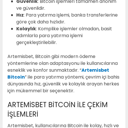
Güvenlik
: Bitcoin işlemleri tamamen anonim
ve güvenlidir.
Hız
: Para yatırma işlemi, banka transferlerine
göre çok daha hızlıdır.
Kolaylık
: Komplike işlemler olmadan, basit
adımlarla para yatırma işlemi
gerçekleştirilebilir.
Artemisbet, Bitcoin gibi modern ödeme
yöntemlerine olan adaptasyonu ile kullanıcılarına
esneklik ve konfor sunmaktadır. “
Artemisbet
Bitcoin
” ile para yatırma yöntemi, çevrim içi bahis
dünyasında hız, güvenlik ve kolaylık arayan herkes
için mükemmel bir seçenektir.
ARTEMISBET BITCOIN ILE ÇEKIM
İŞLEMLERI
Artemisbet, kullanıcılarına Bitcoin ile kolay, hızlı ve