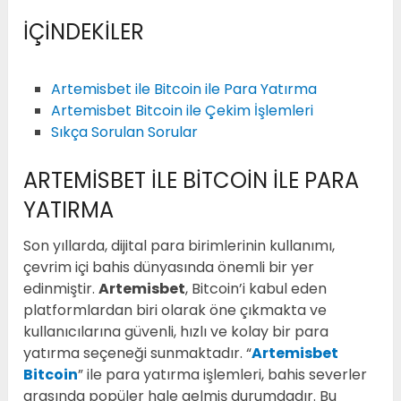
İÇINDEKILER
Artemisbet ile Bitcoin ile Para Yatırma
Artemisbet Bitcoin ile Çekim İşlemleri
Sıkça Sorulan Sorular
ARTEMISBET ILE BITCOIN ILE PARA
YATIRMA
Son yıllarda, dijital para birimlerinin kullanımı,
çevrim içi bahis dünyasında önemli bir yer
edinmiştir.
Artemisbet
, Bitcoin’i kabul eden
platformlardan biri olarak öne çıkmakta ve
kullanıcılarına güvenli, hızlı ve kolay bir para
yatırma seçeneği sunmaktadır. “
Artemisbet
Bitcoin
” ile para yatırma işlemleri, bahis severler
arasında popüler hale gelmiş durumdadır. Bu