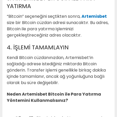
YATIRMA
“Bitcoin” seçeneğini seçtikten sonra,
Artemisbet
size bir Bitcoin cüzdan adresi sunacaktır. Bu adres,
Bitcoin ile para yatırma işleminizi
gerçekleştireceğiniz adres olacaktır.
4. İŞLEMI TAMAMLAYIN
Kendi Bitcoin cüzdanınızdan, Artemisbet’in
sağladığı adrese istediğiniz miktarda Bitcoin
gönderin. Transfer işlemi genellikle birkaç dakika
içinde tamamlanır, ancak ağ yoğunluğuna bağlı
olarak bu süre değişebilir.
Neden Artemisbet Bitcoin ile Para Yatırma
Yöntemini Kullanmalısınız?