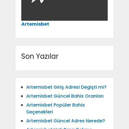
Artemisbet
Son Yazılar
Artemisbet Giriş Adresi Degişti mi?
Artemisbet Güncel Bahis Oranları
Artemisbet Popüler Bahis
Seçenekleri
Artemisbet Güncel Adres Nerede?