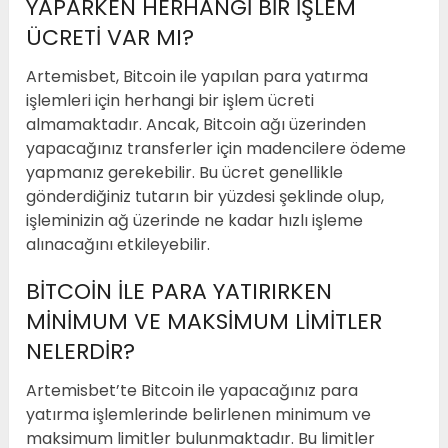
YAPARKEN HERHANGI BIR IŞLEM
ÜCRETI VAR MI?
Artemisbet, Bitcoin ile yapılan para yatırma
işlemleri için herhangi bir işlem ücreti
almamaktadır. Ancak, Bitcoin ağı üzerinden
yapacağınız transferler için madencilere ödeme
yapmanız gerekebilir. Bu ücret genellikle
gönderdiğiniz tutarın bir yüzdesi şeklinde olup,
işleminizin ağ üzerinde ne kadar hızlı işleme
alınacağını etkileyebilir.
BITCOIN ILE PARA YATIRIRKEN
MINIMUM VE MAKSIMUM LIMITLER
NELERDIR?
Artemisbet’te Bitcoin ile yapacağınız para
yatırma işlemlerinde belirlenen minimum ve
maksimum limitler bulunmaktadır. Bu limitler