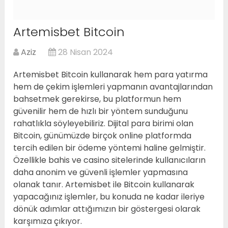
Artemisbet Bitcoin
Aziz
28 Nisan 2024
Artemisbet Bitcoin kullanarak hem para yatırma
hem de çekim işlemleri yapmanın avantajlarından
bahsetmek gerekirse, bu platformun hem
güvenilir hem de hızlı bir yöntem sunduğunu
rahatlıkla söyleyebiliriz. Dijital para birimi olan
Bitcoin, günümüzde birçok online platformda
tercih edilen bir ödeme yöntemi haline gelmiştir.
Özellikle bahis ve casino sitelerinde kullanıcıların
daha anonim ve güvenli işlemler yapmasına
olanak tanır. Artemisbet ile Bitcoin kullanarak
yapacağınız işlemler, bu konuda ne kadar ileriye
dönük adımlar attığımızın bir göstergesi olarak
karşımıza çıkıyor.