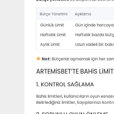
Bütçe Yönetimi
Açıklama
Günlük Limit
Gün içinde harcaya
Haftalık Limit
Haftalık bazda bütç
Aylık Limit
Uzun vadeli bir bakı
Not:
Bütçenizi aşmamak için her zaman
ARTEMISBET’TE BAHIS LIMI
1. KONTROL SAĞLAMA
Bahis limitleri, kullanıcıların oyun esna
Belirlediğiniz limitler, kayıplarınızı kon