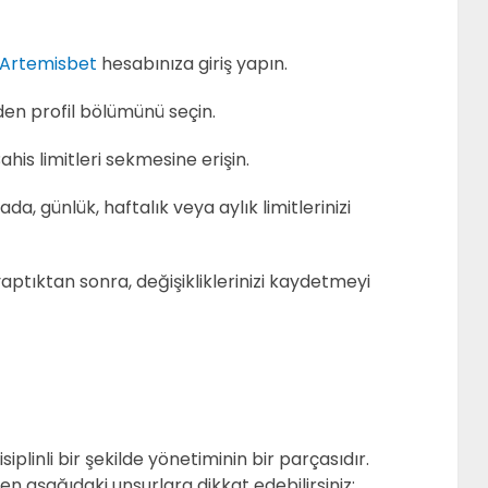
Artemisbet
hesabınıza giriş yapın.
n profil bölümünü seçin.
ahis limitleri sekmesine erişin.
da, günlük, haftalık veya aylık limitlerinizi
aptıktan sonra, değişikliklerinizi kaydetmeyi
siplinli bir şekilde yönetiminin bir parçasıdır.
rken aşağıdaki unsurlara dikkat edebilirsiniz: