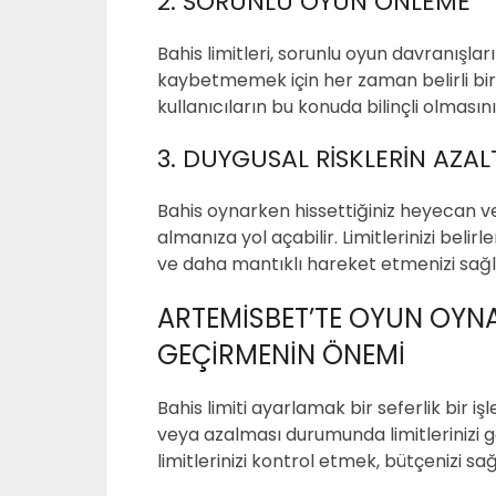
2. SORUNLU OYUN ÖNLEME
Bahis limitleri, sorunlu oyun davranışları
kaybetmemek için her zaman belirli bir 
kullanıcıların bu konuda bilinçli olmasın
3. DUYGUSAL RISKLERIN AZAL
Bahis oynarken hissettiğiniz heyecan v
almanıza yol açabilir. Limitlerinizi beli
ve daha mantıklı hareket etmenizi sağl
ARTEMISBET’TE OYUN OYNA
GEÇIRMENIN ÖNEMI
Bahis limiti ayarlamak bir seferlik bir 
veya azalması durumunda limitlerinizi 
limitlerinizi kontrol etmek, bütçenizi sa