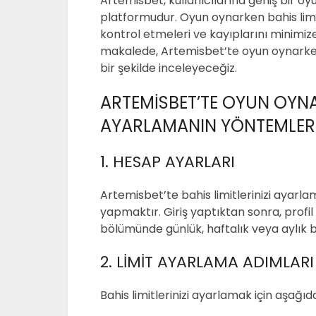
Artemisbet, kullanıcılarına geniş bir oy
platformudur. Oyun oynarken bahis limit
kontrol etmeleri ve kayıplarını minimize 
makalede, Artemisbet’te oyun oynarken b
bir şekilde inceleyeceğiz.
ARTEMISBET’TE OYUN OYNA
AYARLAMANIN YÖNTEMLER
1. HESAP AYARLARI
Artemisbet’te bahis limitlerinizi ayarlama
yapmaktır. Giriş yaptıktan sonra, profil 
bölümünde günlük, haftalık veya aylık bahi
2. LIMIT AYARLAMA ADIMLARI
Bahis limitlerinizi ayarlamak için aşağıda