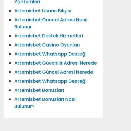
Yöntemleri
Artemisbet Lisans Bilgisi
Artemisbet Güncel Adresi Nasıl
Bulunur
Artemisbet Destek Hizmetleri
Artemisbet Casino Oyunları
Artemisbet Whatsapp Desteği
Artemisbet Güvenilir Adresi Nerede
Artemisbet Güncel Adresi Nerede
Artemisbet Whatsapp Desteği
Artemisbet Bonusları
Artemisbet Bonusları Nasıl
Bulunur?