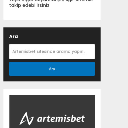
takip edebilirsiniz.
Ara
Ara