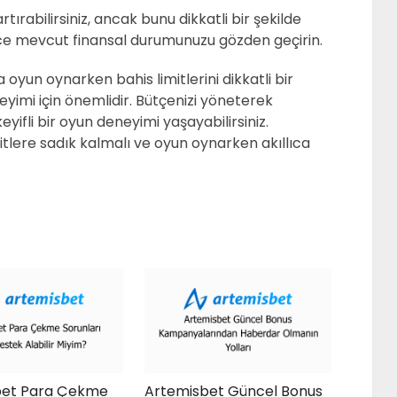
rtırabilirsiniz, ancak bunu dikkatli bir şekilde
nce mevcut finansal durumunuzu gözden geçirin.
yun oynarken bahis limitlerini dikkatli bir
eyimi için önemlidir. Bütçenizi yöneterek
eyifli bir oyun deneyimi yaşayabilirsiniz.
itlere sadık kalmalı ve oyun oynarken akıllıca
bet Para Çekme
Artemisbet Güncel Bonus