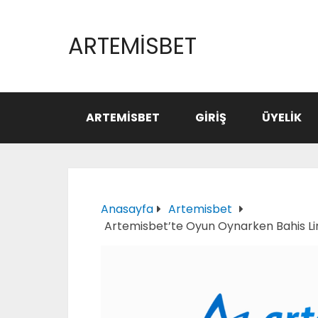
ARTEMISBET
ARTEMISBET
GIRIŞ
ÜYELIK
Anasayfa
Artemisbet
Artemisbet’te Oyun Oynarken Bahis Lim