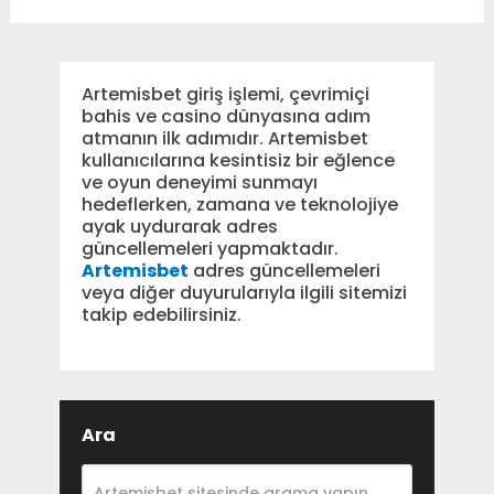
Artemisbet giriş işlemi, çevrimiçi
bahis ve casino dünyasına adım
atmanın ilk adımıdır. Artemisbet
kullanıcılarına kesintisiz bir eğlence
ve oyun deneyimi sunmayı
hedeflerken, zamana ve teknolojiye
ayak uydurarak adres
güncellemeleri yapmaktadır.
Artemisbet
adres güncellemeleri
veya diğer duyurularıyla ilgili sitemizi
takip edebilirsiniz.
Ara