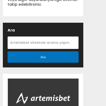
takip edebilirsiniz.
Ara
Ara