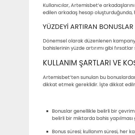
Kullanıcılar, Artemisbet’e arkadaşların
edilen arkadaş hesap oluşturduğunda, her 
YÜZDEYI ARTIRAN BONUSLAR
Dönemsel olarak düzenlenen kampanyal
bahislerinin yüzde artırımı gibi fırsatlar 
KULLANIM ŞARTLARI VE KO
Artemisbet’ten sunulan bu bonuslardan 
dikkat etmek gereklidir. İşte dikkat edi
Bonuslar genellikle belirli bir çevri
belirli bir miktarda bahis yapılması 
Bonus süresi; kullanım süresi, her ka