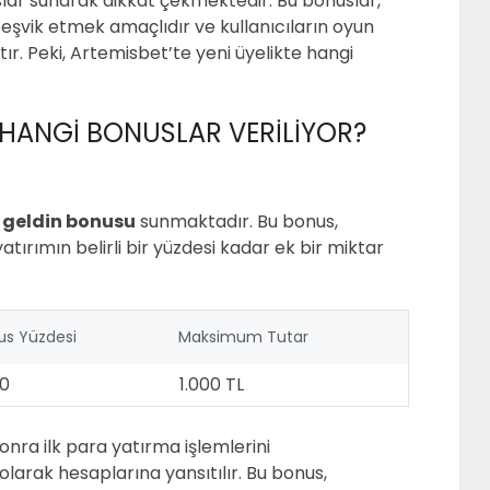
slar sunarak dikkat çekmektedir. Bu bonuslar,
 teşvik etmek amaçlıdır ve kullanıcıların oyun
ır. Peki, Artemisbet’te yeni üyelikte hangi
E HANGI BONUSLAR VERILIYOR?
 geldin bonusu
sunmaktadır. Bu bonus,
yatırımın belirli bir yüzdesi kadar ek bir miktar
us Yüzdesi
Maksimum Tutar
0
1.000 TL
onra ilk para yatırma işlemlerini
olarak hesaplarına yansıtılır. Bu bonus,