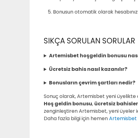
Bonusun otomatik olarak hesabınıza
SIKÇA SORULAN SORULAR 
Artemisbet hoşgeldin bonusu nasıl
Ücretsiz bahis nasıl kazanılır?
Bonusların çevrim şartları nedir?
Sonuç olarak, Artemisbet yeni üyelikte c
Hoş geldin bonusu
,
ücretsiz bahisler
zenginleştiren Artemisbet, yeni üyeler i
Daha fazla bilgi için hemen
Artemisbet