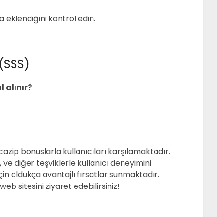
 eklendiğini kontrol edin.
(SSS)
 alınır?
azip bonuslarla kullanıcıları karşılamaktadır.
, ve diğer teşviklerle kullanıcı deneyimini
çin oldukça avantajlı fırsatlar sunmaktadır.
web sitesini ziyaret edebilirsiniz!