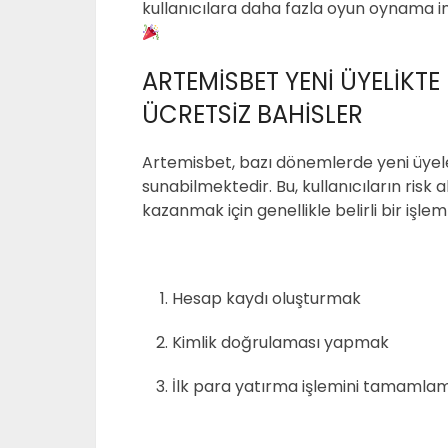
kullanıcılara daha fazla oyun oynama im
ARTEMISBET YENI ÜYELIKT
ÜCRETSIZ BAHISLER
Artemisbet, bazı dönemlerde yeni üye
sunabilmektedir. Bu, kullanıcıların risk
kazanmak için genellikle belirli bir iş
Hesap kaydı oluşturmak
Kimlik doğrulaması yapmak
İlk para yatırma işlemini tamamla