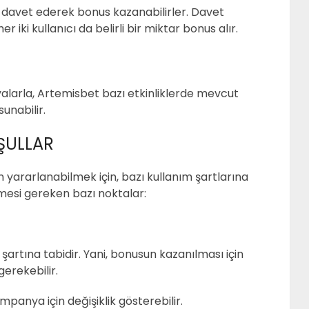
ı davet ederek bonus kazanabilirler. Davet
iki kullanıcı da belirli bir miktar bonus alır.
arla, Artemisbet bazı etkinliklerde mevcut
sunabilir.
ŞULLAR
yararlanabilmek için, bazı kullanım şartlarına
lmesi gereken bazı noktalar:
m şartına tabidir. Yani, bonusun kazanılması için
gerekebilir.
mpanya için değişiklik gösterebilir.