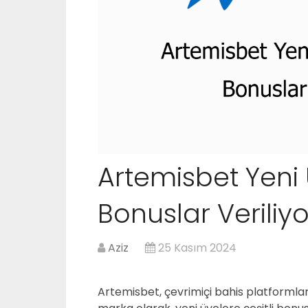
Artemisbet Yeni 
Bonuslar Veriliyo
Aziz
25 Kasım 2024
Artemisbet, çevrimiçi bahis platformla