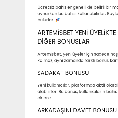
Ücretsiz bahisler genellikle belirli bir m
oynarken bu bahisi kullanabilirler. Böyl
bulurlar.
ARTEMISBET YENI ÜYELIKT
DIĞER BONUSLAR
Artemisbet, yeni üyeler için sadece ho
kalmaz, aynı zamanda farklı bonus kamp
SADAKAT BONUSU
Yeni kullanıcılar, platformda aktif ola
alabilirler. Bu bonus, kullanıcıların bah
eklenir.
ARKADAŞINI DAVET BONUSU