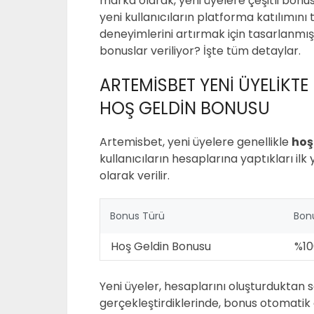
marka olarak, yeni üyelere çeşitli bonu
yeni kullanıcıların platforma katılımını
deneyimlerini artırmak için tasarlanmışt
bonuslar veriliyor? İşte tüm detaylar.
ARTEMISBET YENI ÜYELIKT
HOŞ GELDIN BONUSU
Artemisbet, yeni üyelere genellikle
hoş
kullanıcıların hesaplarına yaptıkları ilk 
olarak verilir.
Bonus Türü
Bon
Hoş Geldin Bonusu
%10
Yeni üyeler, hesaplarını oluşturduktan s
gerçekleştirdiklerinde, bonus otomatik 