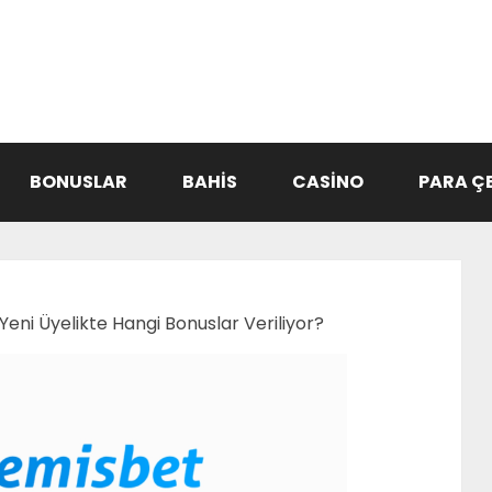
BONUSLAR
BAHIS
CASINO
PARA Ç
eni Üyelikte Hangi Bonuslar Veriliyor?