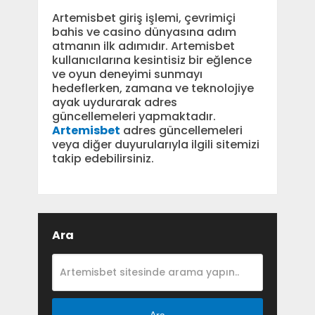
Artemisbet giriş işlemi, çevrimiçi
bahis ve casino dünyasına adım
atmanın ilk adımıdır. Artemisbet
kullanıcılarına kesintisiz bir eğlence
ve oyun deneyimi sunmayı
hedeflerken, zamana ve teknolojiye
ayak uydurarak adres
güncellemeleri yapmaktadır.
Artemisbet
adres güncellemeleri
veya diğer duyurularıyla ilgili sitemizi
takip edebilirsiniz.
Ara