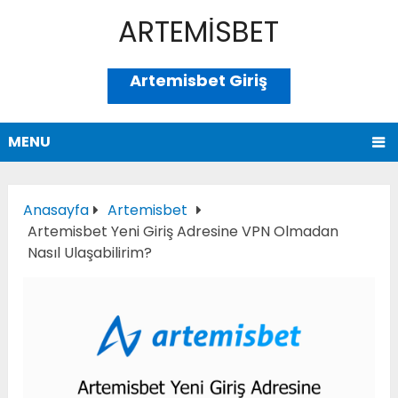
ARTEMISBET
Artemisbet Giriş
MENU
Anasayfa
Artemisbet
Artemisbet Yeni Giriş Adresine VPN Olmadan
Nasıl Ulaşabilirim?