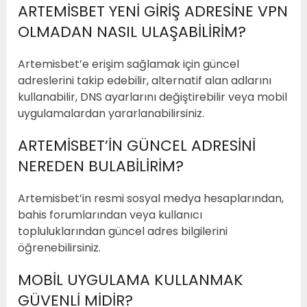
ARTEMISBET YENI GIRIŞ ADRESINE VPN
OLMADAN NASIL ULAŞABILIRIM?
Artemisbet’e erişim sağlamak için güncel
adreslerini takip edebilir, alternatif alan adlarını
kullanabilir, DNS ayarlarını değiştirebilir veya mobil
uygulamalardan yararlanabilirsiniz.
ARTEMISBET’IN GÜNCEL ADRESINI
NEREDEN BULABILIRIM?
Artemisbet’in resmi sosyal medya hesaplarından,
bahis forumlarından veya kullanıcı
topluluklarından güncel adres bilgilerini
öğrenebilirsiniz.
MOBIL UYGULAMA KULLANMAK
GÜVENLI MIDIR?