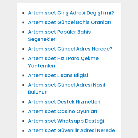
Artemisbet Giriş Adresi Degişti mi?
Artemisbet Güncel Bahis Oranları
Artemisbet Popüler Bahis
Seçenekleri
Artemisbet Güncel Adres Nerede?
Artemisbet Hızlı Para Çekme
Yöntemleri
Artemisbet Lisans Bilgisi
Artemisbet Güncel Adresi Nasıl
Bulunur
Artemisbet Destek Hizmetleri
Artemisbet Casino Oyunları
Artemisbet Whatsapp Desteği
Artemisbet Güvenilir Adresi Nerede