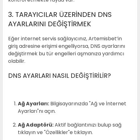
3. TARAYICILAR ÜZERINDEN DNS
AYARLARINI DEĞIŞTIRMEK
Eğer internet servis sağlayıcınız, Artemisbet’in
giriş adresine erişimi engelliyorsa, DNS ayarlarını
değiştirmek bu tür engelleri aşmanıza yardımcı
olabilir.
DNS AYARLARI NASIL DEĞIŞTIRILIR?
Ağ Ayarları:
Bilgisayarınızda "Ağ ve İnternet
Ayarları"nı açın.
Ağ Adaptörü:
Aktif bağlantınızı bulup sağ
tıklayın ve "Özellikler"e tıklayın.