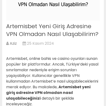
Artemisbet Yeni Giriş Adresine
VPN Olmadan Nasıl Ulaşabilirim?
Aziz
25 Kasım 2024
Artemisbet, online bahis ve casino oyunları sunan
popüler bir platformdur. Ancak, Türkiye’deki yasal
sınırlamalar nedeniyle erişim sorunları
yaşayabiliyor. Kullanıcılar genellikle VPN
kullanmadan Artemisbet’e nasıl ulaşabileceklerini
merak ediyor. Bu makalede,
Artemisbet yeni
giriş adresine VPN olmadan nasıl
ulaşabileceğinizi
detaylı bir şekilde
inceleyeceğiz.