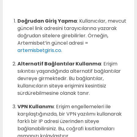
Doğrudan Giriş Yapma
: Kullanıcılar, mevcut
güncel link adresini tarayıcılarına yazarak
doğrudan sitelere girebilirler. Örneğin,
Artemisbet’in güncel adresi =
artemisbetgiris.co
.
Alternatif Bağlantılar Kullanma
: Erişim
sıkıntısı yaşandığında alternatif bağlantılar
devreye girmektedir. Bu bağlantılar,
kullanıcıların siteye erişimini kesintisiz
sürdürebilmesine olanak tanır.
VPN Kullanımı
: Erişim engellemeleri ile
karşılaştığınızda, bir VPN yazılımı kullanarak
farklı bir IP adresi üzerinden siteye
bağlanabilirsiniz. Bu, coğrafi kısıtlamaları
aşmanızı kolaylaştırır.