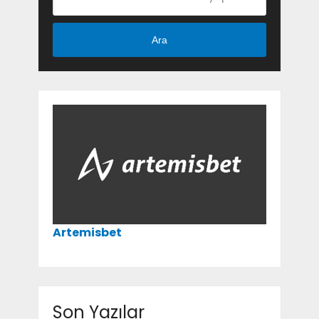
Ara
Artemisbet
Son Yazılar