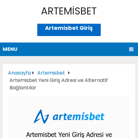
ARTEMISBET
Artemisbet Giriş
MENU
Anasayfa
Artemisbet
Artemisbet Yeni Giriş Adresi ve Alternatif
Bağlantılar