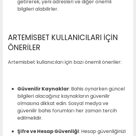
getirerek, yeni adresleri ve diğer önemli
bilgileri alabilirler.
ARTEMISBET KULLANICILARI İÇIN
ÖNERILER
Artemisbet kullanıcıları için bazı önemli öneriler:
Güvenilir Kaynaklar
: Bahis oynarken güncel
bilgileri alacağınız kaynakların güvenilir
olmasına dikkat edin. Sosyal medya ve
güvenilir bahis forumları her zaman tercih
edilmelidir.
Şifre ve Hesap Güvenliği
: Hesap güvenliğinizi