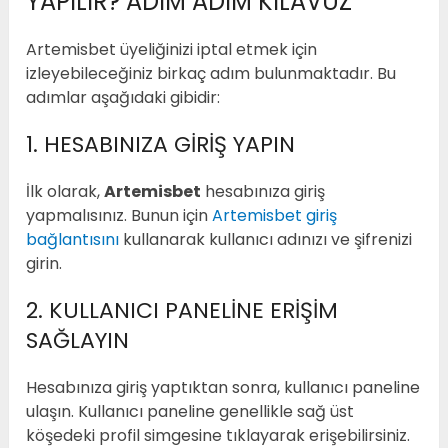
YAPILIR? ADIM ADIM KILAVUZ
Artemisbet üyeliğinizi iptal etmek için
izleyebileceğiniz birkaç adım bulunmaktadır. Bu
adımlar aşağıdaki gibidir:
1. HESABINIZA GIRIŞ YAPIN
İlk olarak,
Artemisbet
hesabınıza giriş
yapmalısınız. Bunun için
Artemisbet giriş
bağlantısını
kullanarak kullanıcı adınızı ve şifrenizi
girin.
2. KULLANICI PANELINE ERIŞIM
SAĞLAYIN
Hesabınıza giriş yaptıktan sonra, kullanıcı paneline
ulaşın. Kullanıcı paneline genellikle sağ üst
köşedeki profil simgesine tıklayarak erişebilirsiniz.