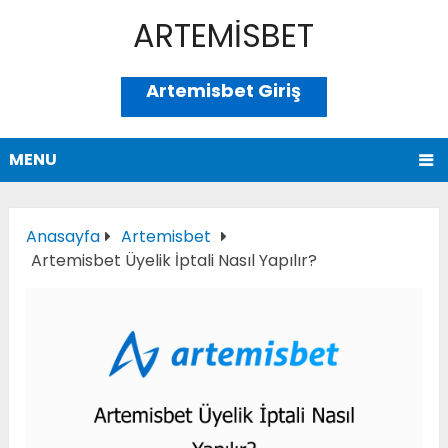
ARTEMISBET
Artemisbet Giriş
MENU
Anasayfa
Artemisbet
Artemisbet Üyelik İptali Nasıl Yapılır?