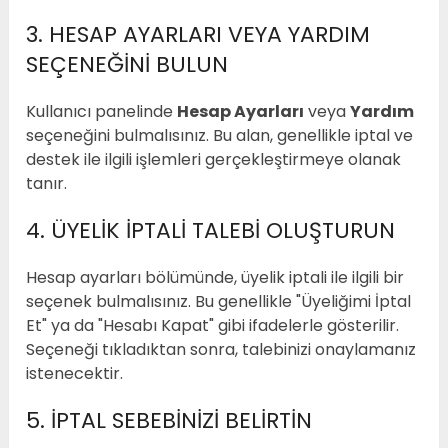
3. HESAP AYARLARI VEYA YARDIM
SEÇENEĞINI BULUN
Kullanıcı panelinde
Hesap Ayarları
veya
Yardım
seçeneğini bulmalısınız. Bu alan, genellikle iptal ve
destek ile ilgili işlemleri gerçekleştirmeye olanak
tanır.
4. ÜYELIK İPTALI TALEBI OLUŞTURUN
Hesap ayarları bölümünde, üyelik iptali ile ilgili bir
seçenek bulmalısınız. Bu genellikle "Üyeliğimi İptal
Et" ya da "Hesabı Kapat" gibi ifadelerle gösterilir.
Seçeneği tıkladıktan sonra, talebinizi onaylamanız
istenecektir.
5. İPTAL SEBEBINIZI BELIRTIN