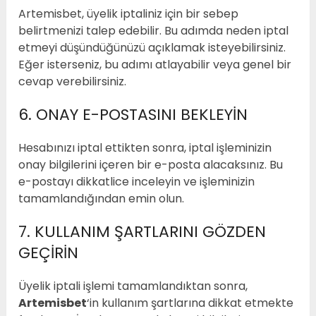
Artemisbet, üyelik iptaliniz için bir sebep
belirtmenizi talep edebilir. Bu adımda neden iptal
etmeyi düşündüğünüzü açıklamak isteyebilirsiniz.
Eğer isterseniz, bu adımı atlayabilir veya genel bir
cevap verebilirsiniz.
6. ONAY E-POSTASINI BEKLEYIN
Hesabınızı iptal ettikten sonra, iptal işleminizin
onay bilgilerini içeren bir e-posta alacaksınız. Bu
e-postayı dikkatlice inceleyin ve işleminizin
tamamlandığından emin olun.
7. KULLANIM ŞARTLARINI GÖZDEN
GEÇIRIN
Üyelik iptali işlemi tamamlandıktan sonra,
Artemisbet
‘in kullanım şartlarına dikkat etmekte