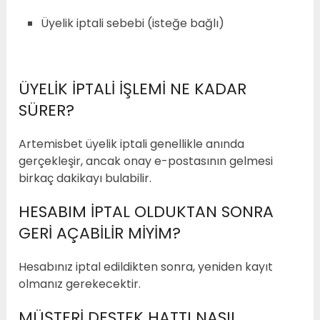
Üyelik iptali sebebi (isteğe bağlı)
ÜYELIK İPTALI İŞLEMI NE KADAR
SÜRER?
Artemisbet üyelik iptali genellikle anında
gerçekleşir, ancak onay e-postasının gelmesi
birkaç dakikayı bulabilir.
HESABIM İPTAL OLDUKTAN SONRA
GERI AÇABILIR MIYIM?
Hesabınız iptal edildikten sonra, yeniden kayıt
olmanız gerekecektir.
MÜŞTERI DESTEK HATTI NASIL