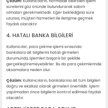
Çözüm:
Kullanıcıların, normalde belirtilen işlem
sürelerini göz önünde bulundurarak sabırlı
olmaları gerekmektedir. Eğer beklediğiniz süre
uzunsa, müşteri hizmetleri ile iletişime geçmek
faydalı olacaktır.
4. HATALI BANKA BILGILERI
Kullanıcılar, para çekme işlemi sırasında
bankalara ait bilgilerini hatalı girmeleri
durumunda, işlemleri başarılı bir şekilde
gerçekleştiremeyebilirler. Bu da para çekimlerinde
aksamalara neden olur.
Çözüm:
Kullanıcıların, bankalarına ait tüm bilgileri
doğru ve eksiksiz olarak girmeleri önemlidir. İşlem
yapılmadan önce bilgilerin kontrol edilmesi faydalı
olacaktır.