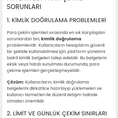
SORUNLARI
1. KIMLIK DOĞRULAMA PROBLEMLERI
Para çekim işlemleri sırasında en sık karşılaşılan
sorunlardan biri,
kimlik doğrulama
problemleridir. Kullanıcıların hesaplarını güvenli
bir şekilde kullanabilmesi için, platform yönetimi
belirli kimlik belgeleri talep edebilir. Bu belgelerin
eksik veya hatalı sunulması durumunda, para
çekme işlemleri gerçekleşmeyebilir.
Çözüm:
Kullanıcıların, kimlik doğrulama
belgelerini dikkatlice hazırlayıp yüklemeleri ve
kullanıcı hizmetleri ile düzenli iletişim halinde
olmaları önemlidir.
2. LIMIT VE GÜNLÜK ÇEKIM SINIRLARI