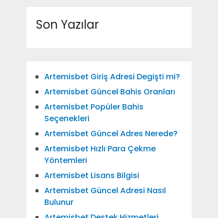
Son Yazılar
Artemisbet Giriş Adresi Degişti mi?
Artemisbet Güncel Bahis Oranları
Artemisbet Popüler Bahis
Seçenekleri
Artemisbet Güncel Adres Nerede?
Artemisbet Hızlı Para Çekme
Yöntemleri
Artemisbet Lisans Bilgisi
Artemisbet Güncel Adresi Nasıl
Bulunur
Artemisbet Destek Hizmetleri