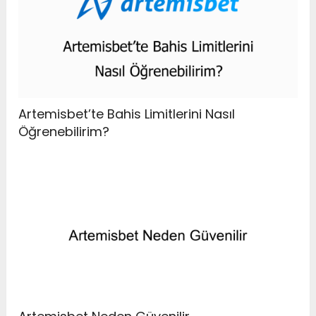
Artemisbet’te Bahis Limitlerini Nasıl
Öğrenebilirim?