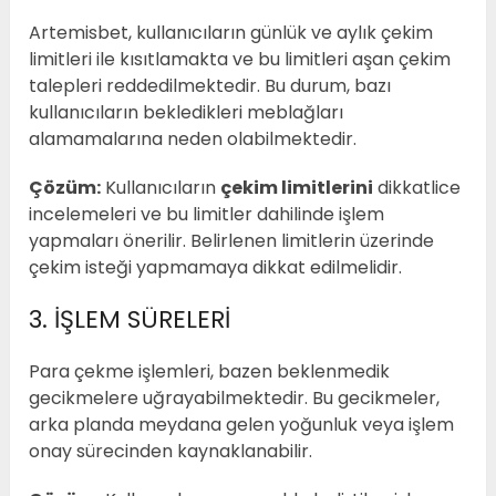
Artemisbet, kullanıcıların günlük ve aylık çekim
limitleri ile kısıtlamakta ve bu limitleri aşan çekim
talepleri reddedilmektedir. Bu durum, bazı
kullanıcıların bekledikleri meblağları
alamamalarına neden olabilmektedir.
Çözüm:
Kullanıcıların
çekim limitlerini
dikkatlice
incelemeleri ve bu limitler dahilinde işlem
yapmaları önerilir. Belirlenen limitlerin üzerinde
çekim isteği yapmamaya dikkat edilmelidir.
3. İŞLEM SÜRELERI
Para çekme işlemleri, bazen beklenmedik
gecikmelere uğrayabilmektedir. Bu gecikmeler,
arka planda meydana gelen yoğunluk veya işlem
onay sürecinden kaynaklanabilir.