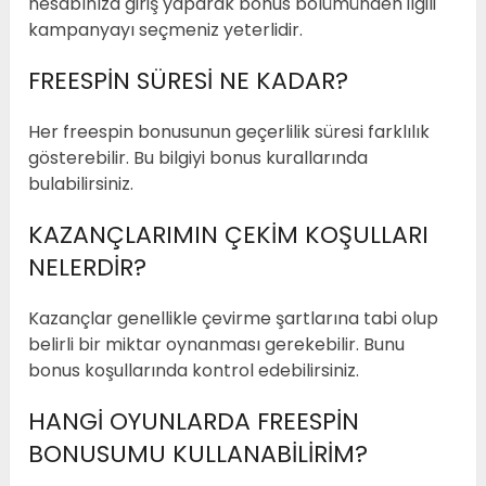
hesabınıza giriş yaparak bonus bölümünden ilgili
kampanyayı seçmeniz yeterlidir.
FREESPIN SÜRESI NE KADAR?
Her freespin bonusunun geçerlilik süresi farklılık
gösterebilir. Bu bilgiyi bonus kurallarında
bulabilirsiniz.
KAZANÇLARIMIN ÇEKIM KOŞULLARI
NELERDIR?
Kazançlar genellikle çevirme şartlarına tabi olup
belirli bir miktar oynanması gerekebilir. Bunu
bonus koşullarında kontrol edebilirsiniz.
HANGI OYUNLARDA FREESPIN
BONUSUMU KULLANABILIRIM?