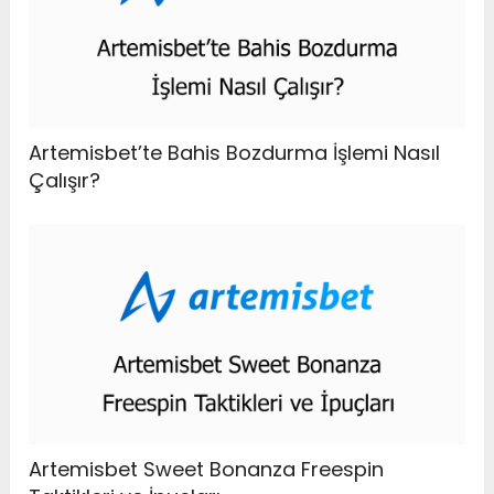
Artemisbet’te Bahis Bozdurma İşlemi Nasıl
Çalışır?
Artemisbet Sweet Bonanza Freespin