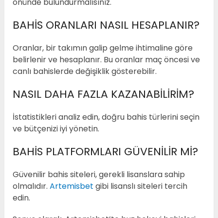
önünde bulundurmalısınız.
BAHIS ORANLARI NASIL HESAPLANIR?
Oranlar, bir takımın galip gelme ihtimaline göre
belirlenir ve hesaplanır. Bu oranlar maç öncesi ve
canlı bahislerde değişiklik gösterebilir.
NASIL DAHA FAZLA KAZANABILIRIM?
İstatistikleri analiz edin, doğru bahis türlerini seçin
ve bütçenizi iyi yönetin.
BAHIS PLATFORMLARI GÜVENILIR MI?
Güvenilir bahis siteleri, gerekli lisanslara sahip
olmalıdır.
Artemisbet
gibi lisanslı siteleri tercih
edin.