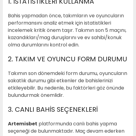
1. İSTATISTIKLERI KULLANMA
Bahis yapmadan önce, takımların ve oyuncuların
performansını analiz etmek için istatistikleri
incelemek kritik önem taşır. Takımın son 5 maçını,
kazandıkları/mag duruşlarını ve ev sahibi/konuk
olma durumlarını kontrol edin.
2. TAKIM VE OYUNCU FORM DURUMU
Takımın son dönemdeki form durumu, oyuncuların
sakatlık durumu gibi etkenler de bahislerinizi
etkileyebilir. Bu nedenle, bu faktörleri göz önünde
bulundurmak önemlidir.
3. CANLI BAHIS SEÇENEKLERI
Artemisbet
platformunda canlı bahis yapma
seçeneği de bulunmaktadır. Maç devam ederken