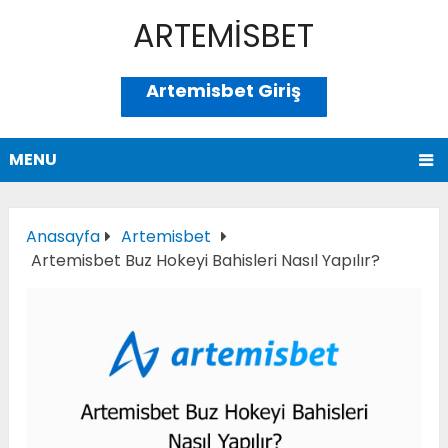
ARTEMISBET
Artemisbet Giriş
MENU
Anasayfa
Artemisbet
Artemisbet Buz Hokeyi Bahisleri Nasıl Yapılır?